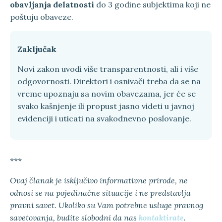
obavljanja delatnosti
do 3 godine subjektima koji ne
poštuju obaveze.
Zaključak
Novi zakon uvodi više transparentnosti, ali i više
odgovornosti. Direktori i osnivači treba da se na
vreme upoznaju sa novim obavezama, jer će se
svako kašnjenje ili propust jasno videti u javnoj
evidenciji i uticati na svakodnevno poslovanje.
***
Ovaj članak je isključivo informativne prirode, ne
odnosi se na pojedinačne situacije i ne predstavlja
pravni savet. Ukoliko su Vam potrebne usluge pravnog
savetovanja, budite slobodni da nas
kontaktirate
.