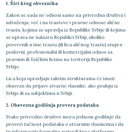
1. Širi krug obveznika
Zakon se sada ne odnosi samo na privredna društva i
udruženja, već i na trastove i pravne odnose slične
trastu, kojima se upravlja iz Republike Srbije ili kojima
se uprava ne nalazi u Republici Srbiji, ukoliko
poverenik u ime trasta (ili lica sličnog trastu) stupi u
poslovni, profesionalni ili komercijalni odnos sa
pravnim ili fizičkim licima na teritoriji Republike
Srbije.
Lica koja upravljaju takvim strukturama će imati
obavezu da prijave stvarne vlasnike, ako posluju iz
Srbije ili sa subjektima u Srbiji.
2. Obavezna godišnja provera podataka
Svako privredno društvo mora jednom godišnje da
proveri tačnost podataka o stvarnim vlasnicima i da
tu informaciju formalno potvrdi kroz platformu