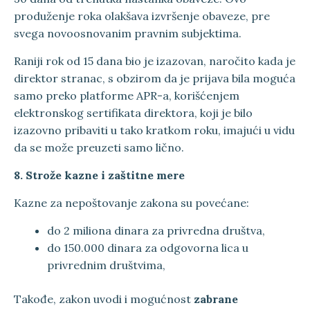
produženje roka olakšava izvršenje obaveze, pre
svega novoosnovanim pravnim subjektima.
Raniji rok od 15 dana bio je izazovan, naročito kada je
direktor stranac, s obzirom da je prijava bila moguća
samo preko platforme APR-a, korišćenjem
elektronskog sertifikata direktora, koji je bilo
izazovno pribaviti u tako kratkom roku, imajući u vidu
da se može preuzeti samo lično.
8. Strože kazne i zaštitne mere
Kazne za nepoštovanje zakona su povećane:
do 2 miliona dinara za privredna društva,
do 150.000 dinara za odgovorna lica u
privrednim društvima,
Takođe, zakon uvodi i mogućnost
zabrane