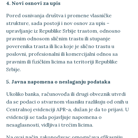
4. Novi osnovi za upis
Pored osnivanja društva i promene vlasničke
strukture, sada postoji i nov osnov za upis –
upravljanje iz Republike Srbije trastom, odnosno
pravnim odnosom sličnim trastu ili stupanje
poverenika trasta ili lica koje je slično trastu u
poslovni, profesionalni ili komercijalni odnos sa
pravnim ili fizičkim licima na teritoriji Republike
Srbije.
5. Javna napomena o neslaganju podataka
Ukoliko banka, računovođa ili drugi obveznik utvrdi
da se podaci o stvarnom vlasniku razlikuju od onih u
Centralnoj evidenciji APR-a, dužan je da to prijavi. U
evidenciji se tada pojavljuje napomena o
nesaglasnosti, vidljiva i trećim licima.
Na ovaj način zakonodavac omogućava efikasniju