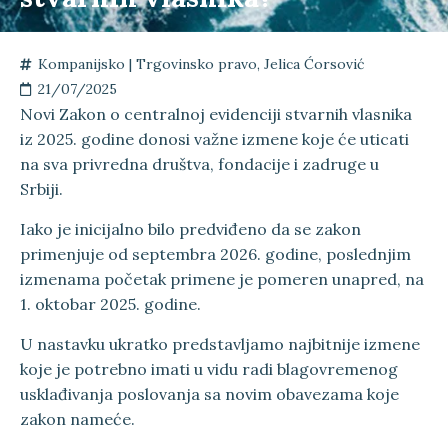
Kompanijsko | Trgovinsko pravo
,
Jelica Ćorsović
21/07/2025
Novi Zakon o centralnoj evidenciji stvarnih vlasnika
iz 2025. godine donosi važne izmene koje će uticati
na sva privredna društva, fondacije i zadruge u
Srbiji.
Iako je inicijalno bilo predviđeno da se zakon
primenjuje od septembra 2026. godine, poslednjim
izmenama početak primene je pomeren unapred, na
1. oktobar 2025. godine.
U nastavku ukratko predstavljamo najbitnije izmene
koje je potrebno imati u vidu radi blagovremenog
usklađivanja poslovanja sa novim obavezama koje
zakon nameće.