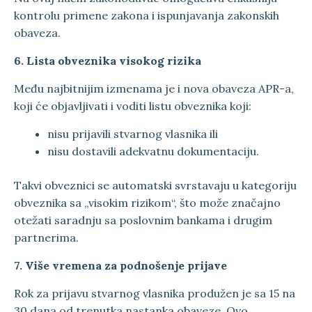
kontrolu primene zakona i ispunjavanja zakonskih
obaveza.
6. Lista obveznika visokog rizika
Među najbitnijim izmenama je i nova obaveza APR-a,
koji će objavljivati i voditi listu obveznika koji:
nisu prijavili stvarnog vlasnika ili
nisu dostavili adekvatnu dokumentaciju.
Takvi obveznici se automatski svrstavaju u kategoriju
obveznika sa „visokim rizikom“, što može značajno
otežati saradnju sa poslovnim bankama i drugim
partnerima.
7. Više vremena za podnošenje prijave
Rok za prijavu stvarnog vlasnika produžen je sa 15 na
30 dana od trenutka nastanka obaveze. Ovo