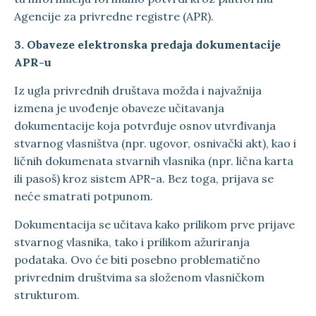
Agencije za privredne registre (APR).
3. Obaveze elektronska predaja dokumentacije
APR-u
Iz ugla privrednih društava možda i najvažnija
izmena je uvođenje obaveze učitavanja
dokumentacije koja potvrđuje osnov utvrđivanja
stvarnog vlasništva (npr. ugovor, osnivački akt), kao i
ličnih dokumenata stvarnih vlasnika (npr. lična karta
ili pasoš) kroz sistem APR-a. Bez toga, prijava se
neće smatrati potpunom.
Dokumentacija se učitava kako prilikom prve prijave
stvarnog vlasnika, tako i prilikom ažuriranja
podataka. Ovo će biti posebno problematično
privrednim društvima sa složenom vlasničkom
strukturom.