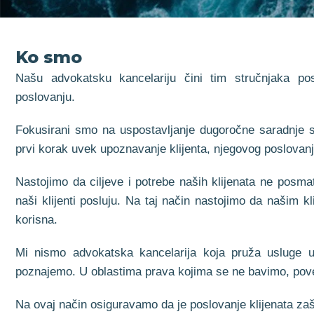
Ko smo
Našu advokatsku kancelariju čini tim stručnjaka p
poslovanju.
Fokusirani smo na uspostavljanje dugoročne saradnje s
prvi korak uvek upoznavanje klijenta, njegovog poslovanj
Nastojimo da ciljeve i potrebe naših klijenata ne posm
naši klijenti posluju. Na taj način nastojimo da našim
korisna.
Mi nismo advokatska kancelarija koja pruža usluge 
poznajemo. U oblastima prava kojima se ne bavimo, pove
Na ovaj način osiguravamo da je poslovanje klijenata zašt