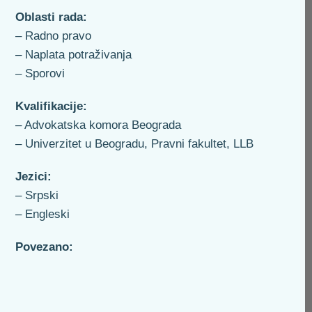
Oblasti rada:
– Radno pravo
– Naplata potraživanja
– Sporovi
Kvalifikacije:
– Advokatska komora Beograda
– Univerzitet u Beogradu, Pravni fakultet, LLB
Jezici:
– Srpski
– Engleski
Povezano: