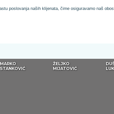
i rastu poslovanja naših klijenata, čime osiguravamo naš obos
MARKO
ŽELJKO
DU
STANKOVIĆ
MIJATOVIĆ
LUK