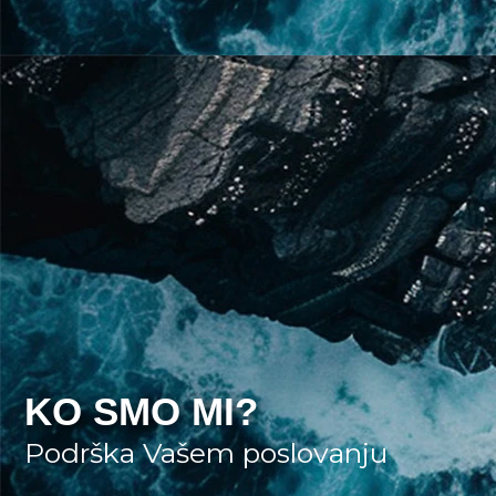
KO SMO MI?
Podrška Vašem poslovanju