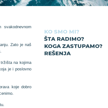
vom svakodnevnom
KO SMO MI?
ŠTA RADIMO?
anju. Zato je naš
KOGA ZASTUPAMO?
.
REŠENJA
tržišta na kojima
oja je i poslovno
prava koje dobro
 cenimo.
tu.