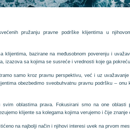
osvećenih pružanju pravne podrške klijentima u njiho
a klijentima, bazirane na međusobnom poverenju i uvažav
a, izazova sa kojima se susreće i vrednosti koje ga pokreću
atramo samo kroz pravnu perspektivu, već i uz uvažavanje 
 klijentima obezbedimo sveobuhvatnu pravnu podršku – onu k
u svim oblastima prava. Fokusirani smo na one oblasti 
zujemo klijente sa kolegama kojima verujemo i čije znanje
ićeno na najbolji način i njihovi interesi uvek na prvom mes