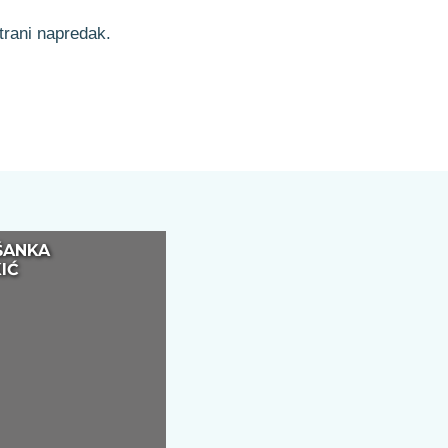
trani napredak.
ŠANKA
IĆ