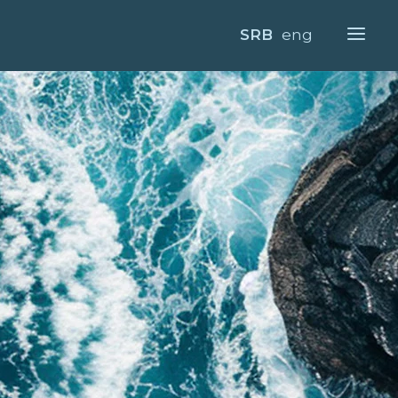
SRB
eng