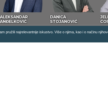
ALEKSANDAR
DANICA
JEL
ANĐELKOVIĆ
STOJANOVIĆ
ĆO
ružili najrelevantnije iskustvo. Više o njima, kao i o načinu njiho