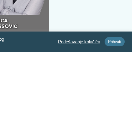
ICA
RSOVIĆ
vog
Podešavanje kolačića
Prihvati