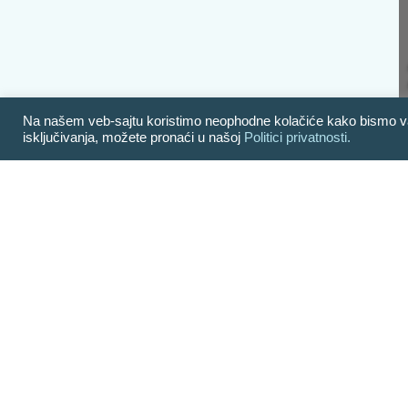
Na našem veb-sajtu koristimo neophodne kolačiće kako bismo vam p
isključivanja, možete pronaći u našoj
Politici privatnosti.