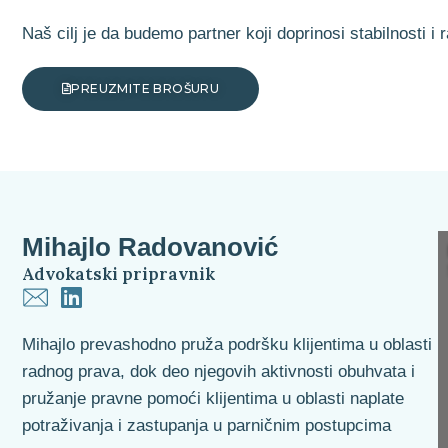
Naš cilj je da budemo partner koji doprinosi stabilnosti 
PREUZMITE BROŠURU
Mihajlo Radovanović
Advokatski pripravnik
Mihajlo prevashodno pruža podršku klijentima u oblasti
radnog prava, dok deo njegovih aktivnosti obuhvata i
pružanje pravne pomoći klijentima u oblasti naplate
potraživanja i zastupanja u parničnim postupcima