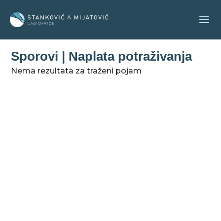
Пређи
на
садржај
Sporovi | Naplata potraživanja
Nema rezultata za traženi pojam